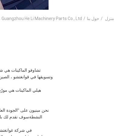
منزل
/
حول بنا
/
Guangzhou He Li Machinery Parts Co., Ltd ملف الشركة
تشاوفو الماكينات هي ش
وتسويقها في قوانغتشو ، الصين
نحن مبنيون على "الجودة العا
النشطةسوف نقدم لك بال
في شركة غوانغتشو 