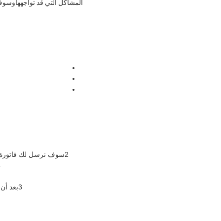
المشاكل التي قد تواجههاوسوف 
2سوف نرسل لك فاتورة
ط
3بعد أن ترسل لنا الدفع، يرجى تقديم نسخة مصرفية إذا أمكن، حتى نتمكن من البدء في ترتيب الإنتاج بأسرع ما يمكن.