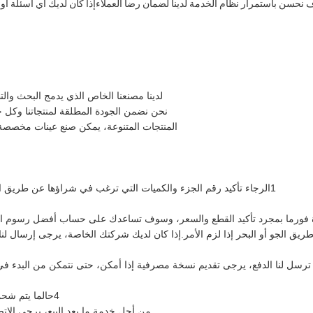
نحسن باستمرار نظام الخدمة لدينا لضمان رضا العملاءإذا كان لديك أي أسئلة أو
لدينا مصنعنا الخاص الذي يدمج البحث والتط
نحن نضمن الجودة المطلقة لمنتجاتنا وكل خ
المنتجات المتنوعة، يمكن صنع عينات مخصصة و
1الرجاء تأكيد رقم الجزء والكميات التي ترغب في شراؤها عن طريق الاتصال بموظفي المبيعات لدينا.
 فورما بمجرد تأكيد القطع والسعر، وسوف تساعدك على حساب أفضل رسوم ا
ريق الجو أو البحر إذا لزم الأمر.إذا كان لديك شركتك الخاصة، يرجى إرسال لنا
4حالما يتم شحن البضائع، سنعلمك برقم التتبع.
من أجل خدمة ما بعد البيع، يرجى الات