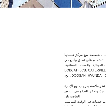
المخصصة. يقع مركز عملياتها
دة، تستخدم على نطاق واسع في
 المينائية، والمعدات الصناعية.
ة لأجهزة البناء، بما في ذلك BOBCAT، JCB، CATERPILLAR، CASE، VOLVO،
DOOSAN، HYUNDA، الخ.
اءة وسلاسة بموجب نهج الإدارة
فسيك وتحقق النجاح في السوق
الخاصة بك.
قديم خدمات في الوقت المناسب