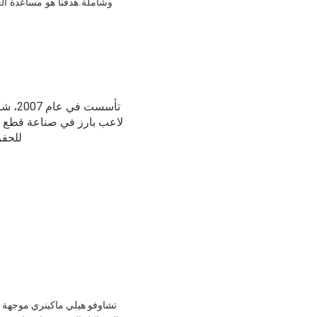
وشاملة.هدفنا هو مساعدة الع
تأسست
للحفر
تشاوفو هيلي ماكينري موجهة ن