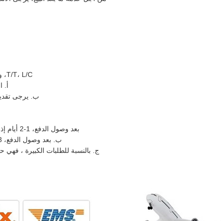
T/T، L/C، ويست يونيون، سكرو، PAYPAL
أ. 
ب. يرجى تقديم
بعد وصول الدفع، 1-2 أيام إذا كان لديك أجزاء في المخزون.
ب. بعد وصول الدفع، 3-7 أيام إذا كان خارج المخزون.
ج. بالنسبة للطلبات الكبيرة ، فهي حوالي 10-15 أيام ، وفقًا