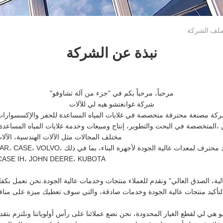
نبذة عن الشركة
مرحباً، مرحباً بكم في "جزء من آلة تشاوفو"
شركة غوانغتشو هيه لي للآلات
ركة مصنعة محترفة متخصصة في غلايات المياه المساعدة للحفر والإكسسوارات 
 ،المتخصصة في البحث والتطوير، إنتاج ومبيعات وخدمة غلايات المياه المساع
مختلف المجالات مثل الآلات الهندسية، الآلات
هيلي الماكينات هي مورّد محترف لمعدات عالية الجود
I، CASE IH، JOHN DEERE، KUBOTA
لية، الصدق العالي" ونقدم للعملاء منتجات وخدمات عالية الجودة.نحن نعمل بكف
تأكيد منتجات عالية الجودة وخدمات صادقة، والتي سوف تعطيك ميزة على منا
هي لي لقطع الغيار المحدودة، نحن نضع عملائنا على رأس أولوياتنا ونلتزم بت