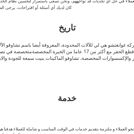
ملاء في حل أي تحديات قد تواجههم، ونحن نسعى باستمرار لتحسين نظام الخدمة 
كان لديك أي أسئلة أو اقتراحات، يرجى الش
تاريخ
 في عام 2007، شركة غوانغتشو هي لي للآلات المحدودة، المعروفة أيضا باسم تشاوفو
لاعب بارز في صناعة قطع قطع الحفر مع أكثر من 17 عاما من الخبرة المخ
 والإكسسوارات المخصصة، تشاوفو الماكينات بنيت سمعة للجودة والابت
خدمة
حو العملاء و ملتزمة بتقديم خدمات في الوقت المناسب و شاملة للعملاء هدفنا ه