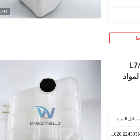
DEO
نا
L7
تمدد لمواد
فولفو L7/FL6 شاحنة لوادر محرك سائل التبريد خزان سائل التبريد
3181065 1676400 1676576 22430366 22821828 21493205