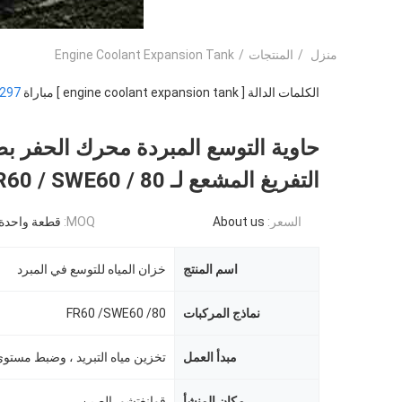
منزل
/
المنتجات
/
Engine Coolant Expansion Tank
الكلمات الدالة [ engine coolant expansion tank ] مباراة
297
حاوية التوسع المبردة محرك الحفر بط
التفريغ المشعع لـ FR60 / SWE60 / 80
السعر:
About us
MOQ:
قطعة واحدة
اسم المنتج
خزان المياه للتوسع في المبرد
نماذج المركبات
FR60 /SWE60 /80
مبدأ العمل
مكان المنشأ
قوانغتشو، الصين