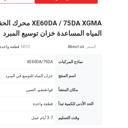
XE60DA / 75DA XGMA مح
المياه المساعدة خزان توسيع المبرد
السعر:
About us
MOQ:
قطعة واحدة
نماذج المركبات
XE60DA/75DA
اسم المنتج
خزان المياه للتوسع في المبرد
مكان المنشأ
قوانغتشو، الصين
الحد الأدنى للكمية تبدأ
قطعة واحدة
وقت التسليم
3-7 أيام عمل