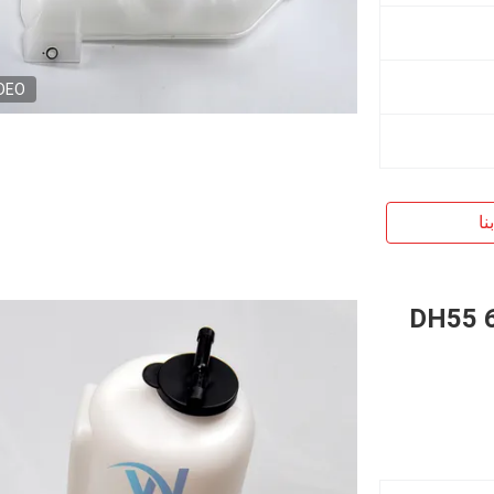
DEO
نا
محرك الحفر DH55 60 80