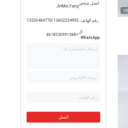
اتصل شخص
JinMei,Yang
:
VI
رقم الهاتف :
13326484770/13602234995
ال
+8618530991388
WhatsApp :
اتصل