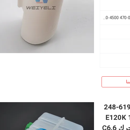
DH55 60 80 55-9C 894370-4500 470-00107 K1003355A K1003355B
نا
277-4837 248-6199 277-4837 24
E120K 120M 140K
140M 160K 953D 963D 973D لمحرك C6.6