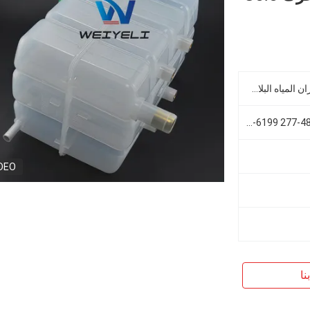
غلاية تمدد سائل التبريد/خزان المياه البلاستيكي/خزان الماء الصغير/خزان مياه المبرد
277-4837 248-6199 277-4837 248-6199 دبابة توسيع سائل التبريد 120K 120 م 140 كيل
DEO
نا