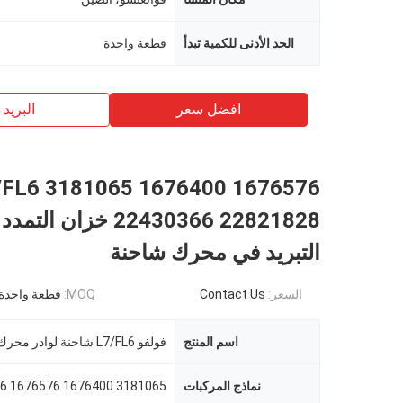
الحد الأدنى للكمية تبدأ
قطعة واحدة
افضل سعر
البريد ب
/FL6 3181065 1676400 1676576
22430366 22821828 خزان ال
التبريد في محرك شاحنة
السعر:
Contact Us
MOQ:
قطعة واحدة
اسم المنتج
نماذج المركبات