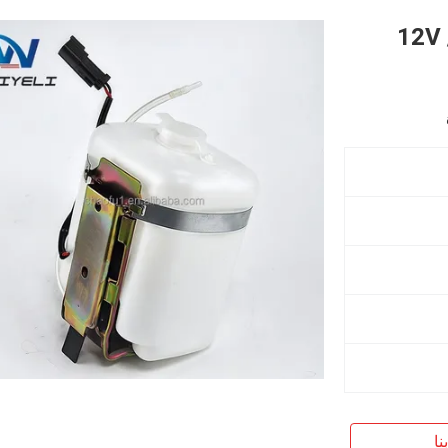
يوتشاي 12V / 24V
نا