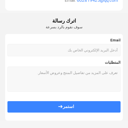
Email:
602819425@qq.com
اترك رسالة
سوف نقوم بالرد بسرعة
Email
المتطلبات
استمر