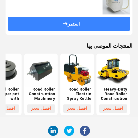
استمر
المنتجات الموصى بها
oad Roller
Road Roller
Road Roller
Heavy-Duty
Wiper pot
Construction
Electric
Road Roller
with
Machinery
Spray Kettle
Construction
Minimum
Wiper Kettle
with
Machinery
quantity
Minimum
Performance
Wiper Kettle
افضل سعر
افضل سعر
افضل سعر
افضل سع
rting at 1
Quantity
Minimum
Minimum
Pieces
Starting at 1
Quantity
Quantity
Piece
Starting at 1
Starting from
Piece
1 Pieces