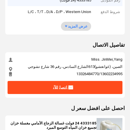
رقم الموديل
4333185 (24 فولت)
شروط الدفع
L/C ، T/T ، D/A ، D/P ، Western Union
عرض المزيد
تفاصيل الاتصال
Miss. JinMei,Yang
الصين، (غوانغشو)613الشارع السادس، رقم 36 شارع تشوجي
13326484770/13602234995
ﺎﺘﺼﻟ ﺍﻶﻧ
احصل على افضل سعر ل
4333185 24 فولت غسالة الزجاج الأمامي مغسلة خزان
تجميع خزان المياه التوسع المبرد