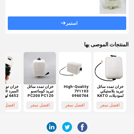
استمر
المنتجات الموصى بها
خزان تمدد سائل
High-Quality
خزان تمدد سائل
خزان توسيع
تبريد بلاستيكي
7Y1103
تبريد كوماتسو
المب
لموديلات KATO
0960744
PC200 PC120
6452 لهي
400 EX450
PC220 20Y-
Coolant
HD307 HD308
ZAX450
06-15240
Expansion
HD250 HD450
افضل سعر
افضل سعر
افضل سعر
افضل سع
ZAX500
205-03-
Tank for
HD512 HD513
جديد 100% مع
Caterpillar
71271
توصيل سريع
E200 E320
خلال 1-7 أيام
E312 E323
E324 Models