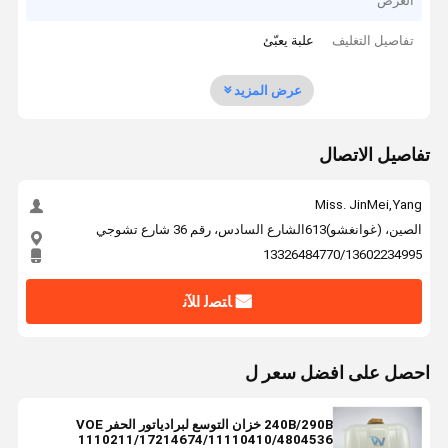
العرض
تفاصيل التغليف
علبة يعبّئ
عرض المزيد
تفاصيل الاتصال
Miss. JinMei,Yang
الصين، (غوانغشو)613الشارع السادس، رقم 36 شارع تشوجي
13326484770/13602234995
ﺎﺘﺼﻟ ﺍﻶﻧ
احصل على افضل سعر ل
240B/290B خزان التوسع لبرادياتور الحفر VOE
1110211/17214674/11110410/4804536