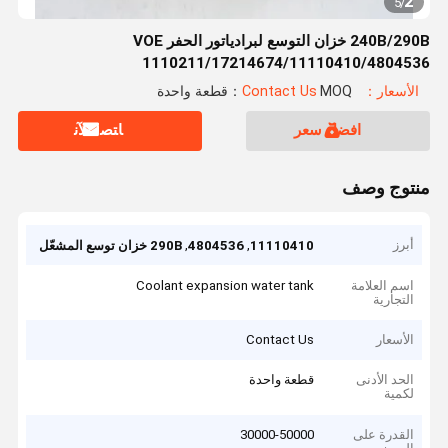
2
5
/
240B/290B خزان التوسع لبرادياتور الحفر VOE
1110211/17214674/11110410/4804536
الأسعار：Contact Us
MOQ：قطعة واحدة
افضل سعر
ﺎﺘﺼﻟ ﺍﻶﻧ
منتوج وصف
أبرز
,
,
11110410
4804536
290B خزان توسع المشعّل
اسم العلامة
Coolant expansion water tank
التجارية
الأسعار
Contact Us
الحد الأدنى
قطعة واحدة
لكمية
القدرة على
30000-50000