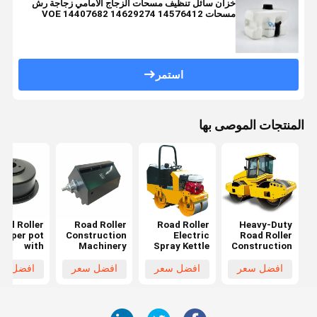
خزان سائل تنظيف مسحات الزجاج الأمامي زجاجة رش
مسحات VOE 14407682 14629274 14576412
استمر
المنتجات الموصى بها
oad Roller
Road Roller
Road Roller
Heavy-Duty
Wiper pot
Construction
Electric
Road Roller
with
Machinery
Spray Kettle
Construction
Minimum
Wiper Kettle
with
Machinery
quantity
Minimum
Performance
Wiper Kettle
افضل سعر
افضل سعر
افضل سعر
افضل سع
rting at 1
Quantity
Minimum
Minimum
Pieces
Starting at 1
Quantity
Quantity
Piece
Starting at 1
Starting from
Piece
1 Pieces