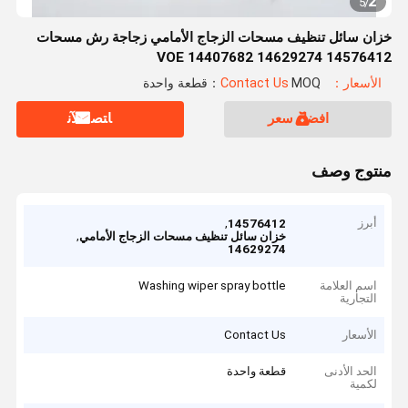
2
5
/
خزان سائل تنظيف مسحات الزجاج الأمامي زجاجة رش مسحات
VOE 14407682 14629274 14576412
الأسعار：Contact Us
MOQ：قطعة واحدة
افضل سعر
ﺎﺘﺼﻟ ﺍﻶﻧ
منتوج وصف
أبرز
,
14576412
,
خزان سائل تنظيف مسحات الزجاج الأمامي
14629274
اسم العلامة
Washing wiper spray bottle
التجارية
الأسعار
Contact Us
الحد الأدنى
قطعة واحدة
لكمية