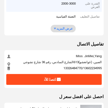
القدرة على
2000-3000
العرض
تفاصيل التغليف
التعبئة القياسية
عرض المزيد
تفاصيل الاتصال
Miss. JinMei,Yang
الصين، (غوانغشو)613الشارع السادس، رقم 36 شارع تشوجي
13326484770/13602234995
ﺎﺘﺼﻟ ﺍﻶﻧ
احصل على افضل سعر ل