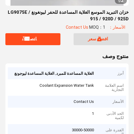
2
5
/
خزان التبريد الموسع الغلاية المساعدة للحفر ليونغونغ LG9075E /
915 / 920D / 925D
الأسعار：Contact Us
MOQ：1
افضل سعر
ﺎﺘﺼﻟ ﺍﻶﻧ
منتوج وصف
أبرز
,
الغلاية المساعدة للمبرد
الغلاية المساعدة ليوجونغ
اسم العلامة
Coolant Expansion Water Tank
التجارية
الأسعار
Contact Us
الحد الأدنى
1
لكمية
القدرة على
30000-50000