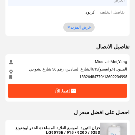
العرض
تفاصيل التغليف
كرتون
عرض المزيد
تفاصيل الاتصال
Miss. JinMei,Yang
الصين، (غوانغشو)613الشارع السادس، رقم 36 شارع تشوجي
13326484770/13602234995
ﺎﺘﺼﻟ ﺍﻶﻧ
احصل على افضل سعر ل
خزان التبريد الموسع الغلاية المساعدة للحفر ليونغونغ
LG9075E / 915 / 920D / 925D