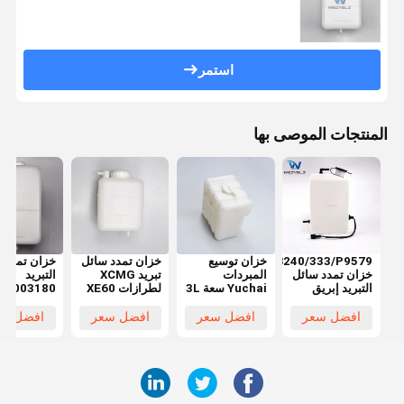
استمر
المنتجات الموصى بها
JCB240/333/P9579
خزان توسيع
خزان تمدد سائل
خزان تمدد 
خزان تمدد سائل
المبردات
تبريد XCMG
التبريد
التبريد إبريق
Yuchai سعة 3L
لطرازات XE60
K1003180
مساعد
لنماذج YC135
XE65 XE75
XE210
XE80 XE85:
YC230 YC210
افضل سعر
افضل سعر
افضل سعر
افضل سع
تدريج إضافي
E260C
مساعدة