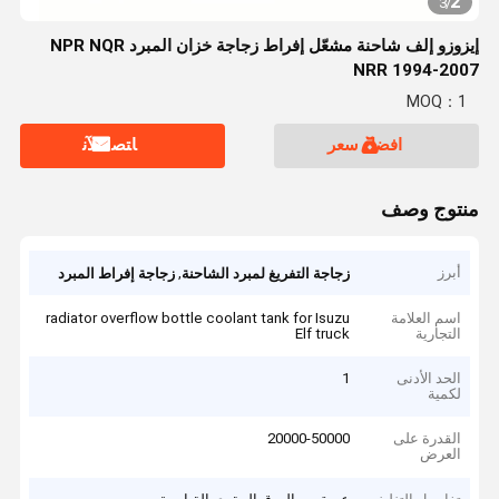
2
3
/
إيزوزو إلف شاحنة مشعّل إفراط زجاجة خزان المبرد NPR NQR
NRR 1994-2007
MOQ：1
افضل سعر
ﺎﺘﺼﻟ ﺍﻶﻧ
منتوج وصف
أبرز
,
زجاجة التفريغ لمبرد الشاحنة
زجاجة إفراط المبرد
اسم العلامة
radiator overflow bottle coolant tank for Isuzu
التجارية
Elf truck
الحد الأدنى
1
لكمية
القدرة على
20000-50000
العرض