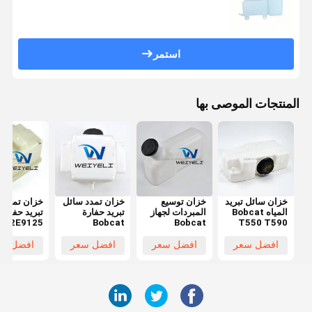
استمر
المنتجات الموصى بها
خزان سائل تبريد
خزان توسيع
خزان تمدد سائل
خزان تمدد 
المياه Bobcat
المبردات لجهاز
تبريد حفارة
332E9125
Bobcat
Bobcat
T550 T590
34690016
7286509
Loader
T630 T650
7220028،
6576660
7286508
خزان تمدد
افضل سعر
افضل سعر
افضل سعر
افضل سع
خزان تمدد
للنماذج 645
لطرازات E32
رادياتير اللو
مشعاع اللودر
653 732 خزان
E35 E50
توسيع المبرد
لجهاز Loader