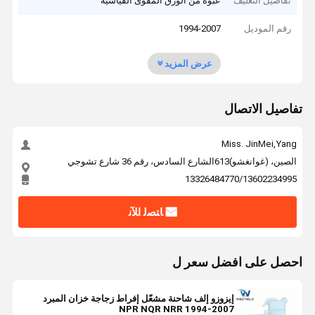
تفاصيل التغليف
عبوة من الورق المقوى القياسية
رقم الموديل
1994-2007
عرض المزيد
تفاصيل الاتصال
Miss. JinMei,Yang
الصين، (غوانغشو)613الشارع السادس، رقم 36 شارع تشوجي
13326484770/13602234995
ﺎﺘﺼﻟ ﺍﻶﻧ
احصل على افضل سعر ل
إيزوزو إلف شاحنة مشعّل إفراط زجاجة خزان المبرد
NPR NQR NRR 1994-2007