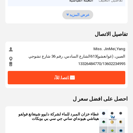
تفاصيل التغليف
التعبئة القياسية
عرض المزيد
تفاصيل الاتصال
Miss. JinMei,Yang
الصين، (غوانغشو)613الشارع السادس، رقم 36 شارع تشوجي
13326484770/13602234995
ﺎﺘﺼﻟ ﺍﻶﻧ
احصل على افضل سعر ل
غطاء خزان المبرد للماء لشركة دايوو شينغانغ فولفو
هيتاشي هيونداي ساني جي سي بي بوبكات