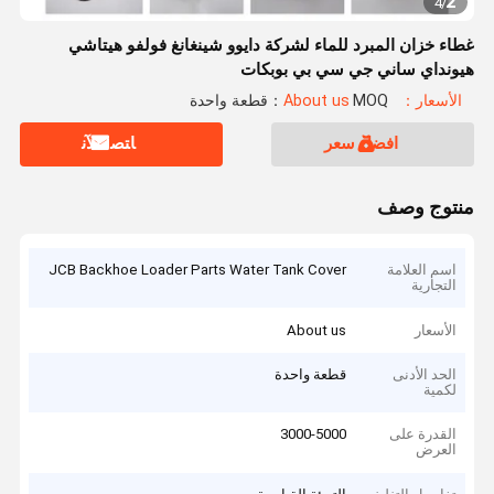
2
4
/
غطاء خزان المبرد للماء لشركة دايوو شينغانغ فولفو هيتاشي
هيونداي ساني جي سي بي بوبكات
الأسعار：About us
MOQ：قطعة واحدة
افضل سعر
ﺎﺘﺼﻟ ﺍﻶﻧ
منتوج وصف
اسم العلامة
JCB Backhoe Loader Parts Water Tank Cover
التجارية
الأسعار
About us
الحد الأدنى
قطعة واحدة
لكمية
القدرة على
3000-5000
العرض