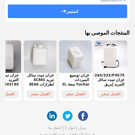
استمر
المنتجات الموصى بها
JCB240/333/P9579
خزان توسيع
خزان تمدد سائل
خزان تمدد 
خزان تمدد سائل
المبردات
تبريد XCMG
التبريد
التبريد إبريق
Yuchai سعة 3L
لطرازات XE60
K1003180
مساعد
لنماذج YC135
XE65 XE75
XE210
XE80 XE85:
YC230 YC210
افضل سعر
افضل سعر
افضل سعر
افضل سع
تدريج إضافي
E260C
مساعدة
منزل
حول نا
اتصل بنا
خريطة الموقع
سياسة الخصوصية