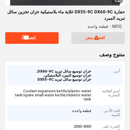
2
5
/
حفارة DX55-9C DX60-9C غلاية ماء بلاستيكية خزان تخزين سائل
تبريد المبرد
MOQ：قطعة واحدة
افضل سعر
ﺎﺘﺼﻟ ﺍﻶﻧ
منتوج وصف
أبرز
,
خزان توسيع سائل تبريد DX60-9C
,
خزان توسيع المبرد البلاستيكي
خزان توسيع سائل تبريد DX55-9C
اسم العلامة
Coolant expansion kettle/plastic water
التجارية
tank/spare small water kettle/radiator water
tank
الحد الأدنى
قطعة واحدة
لكمية
القدرة على
2000-3000