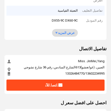
العرض
تفاصيل التغليف
التعبئة القياسية
رقم الموديل
DX55-9C DX60-9C
عرض المزيد
تفاصيل الاتصال
Miss. JinMei,Yang
الصين، (غوانغشو)613الشارع السادس، رقم 36 شارع تشوجي
13326484770/13602234995
ﺎﺘﺼﻟ ﺍﻶﻧ
احصل على افضل سعر ل