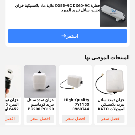
حفارة DX55-9C DX60-9C غلاية ماء بلاستيكية خزان
تخزين سائل تبريد المبرد
استمر
المنتجات الموصى بها
خزان تمدد سائل
High-Quality
خزان تمدد سائل
خزان توسيع
تبريد بلاستيكي
7Y1103
تبريد كوماتسو
المب
لموديلات KATO
0960744
PC200 PC120
6452 لهي
400 EX450
PC220 20Y-
Coolant
HD307 HD308
ZAX450
06-15240
Expansion
HD250 HD450
افضل سعر
افضل سعر
افضل سعر
افضل سع
ZAX500
205-03-
Tank for
HD512 HD513
جديد 100% مع
Caterpillar
71271
توصيل سريع
E200 E320