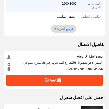
القدرة على
2000-3000
العرض
تفاصيل التغليف
التعبئة القياسية
عرض المزيد
تفاصيل الاتصال
Miss. JinMei,Yang
الصين، (غوانغشو)613الشارع السادس، رقم 36 شارع تشوجي
13326484770/13602234995
ﺎﺘﺼﻟ ﺍﻶﻧ
احصل على افضل سعر ل