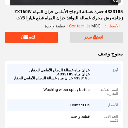
2
5
/
4333185 حفرة غسالة الزجاج الأمامي خزان المياه ZX160W
زجاجة رش محرك غسالة النوافذ خزان المياه قطع غيار الآلات
الصناعية
الأسعار：Contact Us
MOQ：قطعة واحدة
افضل سعر
ﺎﺘﺼﻟ ﺍﻶﻧ
منتوج وصف
أبرز
,
خزان مياه غسالة الزجاج الأمامي للحفار
,
خزان مياه 4333185
4333185 خزان مياه غسالة الزجاج الأمامي للحفار
اسم العلامة
Washing wiper spray bottle
التجارية
الأسعار
Contact Us
الحد الأدنى
قطعة واحدة
لكمية