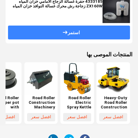
4333185 حفرة غسالة الزجاج الأمامي خزان المياه
ZX160W زجاجة رش محرك غسالة النوافذ خزان المياه
قطع غيار الآلات الصناعية
استمر
المنتجات الموصى بها
oad Roller
Road Roller
Road Roller
Heavy-Duty
Wiper pot
Construction
Electric
Road Roller
with
Machinery
Spray Kettle
Construction
Minimum
Wiper Kettle
with
Machinery
quantity
Minimum
Performance
Wiper Kettle
افضل سعر
افضل سعر
افضل سعر
افضل سع
rting at 1
Quantity
Minimum
Minimum
Pieces
Starting at 1
Quantity
Quantity
Piece
Starting at 1
Starting from
Piece
1 Pieces