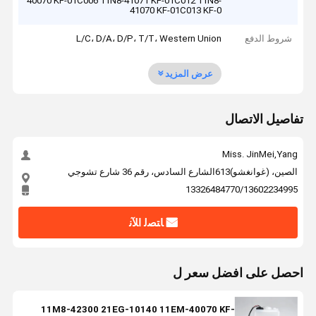
40070 KF-01C006 11N8-41071 KF-01C012 11N8-
41070 KF-01C013 KF-0
شروط الدفع
L/C، D/A، D/P، T/T، Western Union
عرض المزيد
تفاصيل الاتصال
Miss. JinMei,Yang
الصين، (غوانغشو)613الشارع السادس، رقم 36 شارع تشوجي
13326484770/13602234995
ﺎﺘﺼﻟ ﺍﻶﻧ
احصل على افضل سعر ل
11M8-42300 21EG-10140 11EM-40070 KF-