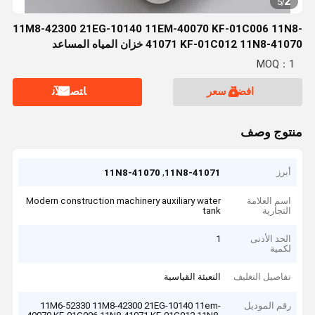
2
5
/
11M8-42300 21EG-10140 11EM-40070 KF-01C006 11N8-
41071 KF-01C012 11N8-41070 خزان المياه المساعد
MOQ：1
افضل سعر
ﺎﺘﺼﻟ ﺍﻶﻧ
منتوج وصف
أبرز
,
11N8-41070
11N8-41071
اسم العلامة
Modern construction machinery auxiliary water
التجارية
tank
الحد الأدنى
1
لكمية
تفاصيل التغليف
التعبئة القياسية
رقم الموديل
11M6-52330 11M8-42300 21EG-10140 11em-