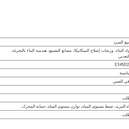
ع المبرد
 البناء، ورشات إصلاح الميكانيكا، مصانع التصنيع، هندسة البناء بالتجزئة،
لتعدين
E345D2
قياسية
ي الصين
لب
ه التبريد، ضبط مستوى المياه، توازن مستوى المياه، حماية المحرك،
لب