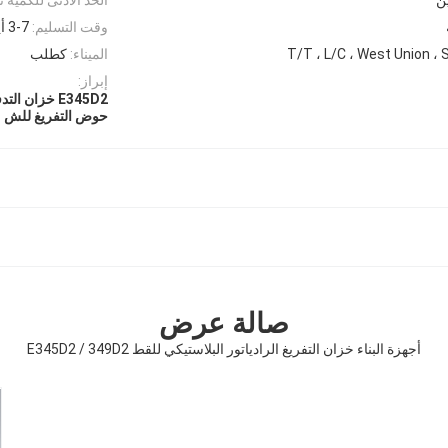
وقت التسليم:
3-7 أيام عمل
T/T ، L/C ، West Union ، 
الميناء:
كطلب
إبراز:
E345D2 خزان التدفق الزائد للمبرد البلاستيكي
حوض التفريغ للش radiator من البلاستيك
صالة عرض
أجهزة البناء خزان التفريغ الرادياتور البلاستيكي للقط E345D2 / 349D2