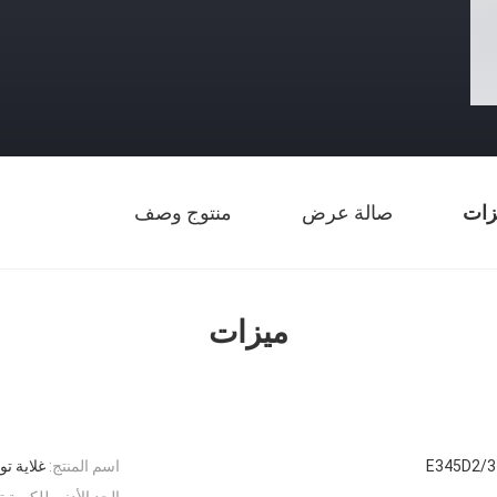
زات
صالة عرض
منتوج وصف
ميزات
E345D2/3
اسم المنتج:
غلاية ت
ن
الحد الأدنى للكمية تب