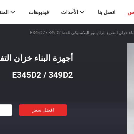
اس
اتصل بنا
الأحداث
فيديوهات
المن
ء خزان التفريغ الرادياتور البلاستيكي للقط E345D2 / 349D2
أجهزة البناء خزان التف
E345D2 / 349D2
افضل سعر