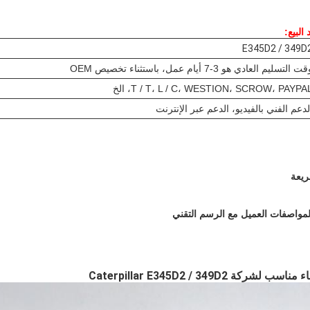
لبيع:
E345D2 / 349D
ت التسليم العادي هو 3-7 أيام عمل، باستثناء تخصيص OEM
T / T، L / C، WESTION، SCROW، PAYPA، الخ
لدعم الفني بالفيديو، الدعم عبر الإنترنت
 Caterpillar E345D2 / 349D2