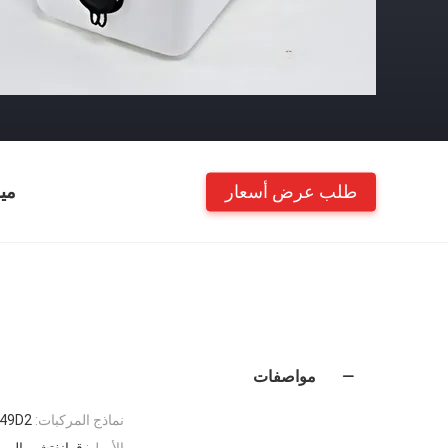
طلب عرض أسعار
مي
مواصفات
نماذج المركبات:
49D2
الأصل:
قوانغتشو، الصي