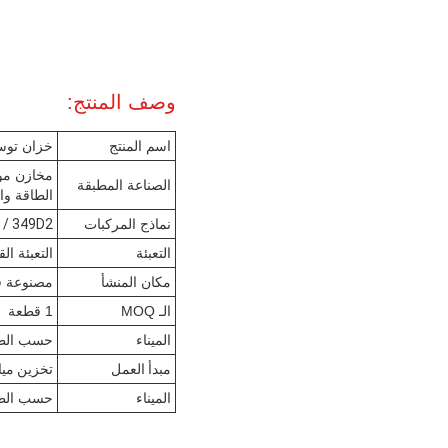
وصف المنتج:
اسم المنتج
خزان توسي
مخازن مواد
الصناعة المطبقة
الطاقة وا
نماذج المركبات
 / 349D2
التعبئة
التعبئة ال
مكان المنشأ
مصنوعة ف
الـ MOQ
1 قطعة
الميناء
حسب الط
مبدأ العمل
تخزين ميا
الميناء
حسب الط