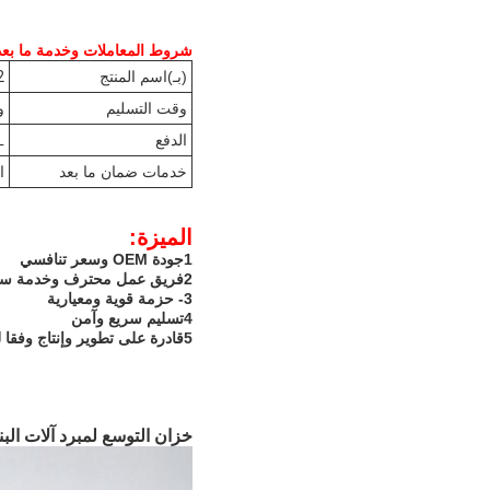
شروط المعاملات وخدمة ما بعد ا
(بـ)
اسم المنتج
2
وقت التسليم
وق
الدفع
L
خدمات ضمان ما بعد
ا
الميزة:
1جودة OEM وسعر تنافسي
2فريق عمل محترف وخدمة سريعة
3- حزمة قوية ومعيارية
4تسليم سريع وآمن
5قادرة على تطوير وإنتاج وفقا لمواصفات العميل مع الرسم التقني
خزان التوسع لمبرد آلات البناء مناسب لشركة