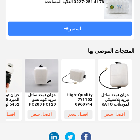
4178 251-3227 الغلاية المساعدة
استمر
المنتجات الموصى بها
خزان تمدد سائل
High-Quality
خزان تمدد سائل
خزان توسيع
تبريد بلاستيكي
7Y1103
تبريد كوماتسو
المب
لموديلات KATO
0960744
PC200 PC120
6452 لهي
400 EX450
PC220 20Y-
Coolant
HD307 HD308
ZAX450
06-15240
Expansion
HD250 HD450
افضل سعر
افضل سعر
افضل سعر
افضل سع
ZAX500
205-03-
Tank for
HD512 HD513
جديد 100% مع
Caterpillar
71271
توصيل سريع
E200 E320
خلال 1-7 أيام
E312 E323
E324 Models