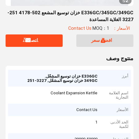
2
5
/
E336GC/345GC/349GC خزان توسيع المشعع 502-4178 251-
3227 الغلاية المساعدة
الأسعار：Contact Us
MOQ：1
افضل سعر
ﺎﺘﺼﻟ ﺍﻶﻧ
منتوج وصف
أبرز
,
E336GC خزان توسيع المشعّل
,
349GC خزان توسيع المشعّل
251-3227
اسم العلامة
Coolant Expansion Kettle
التجارية
الأسعار
Contact Us
الحد الأدنى
1
لكمية