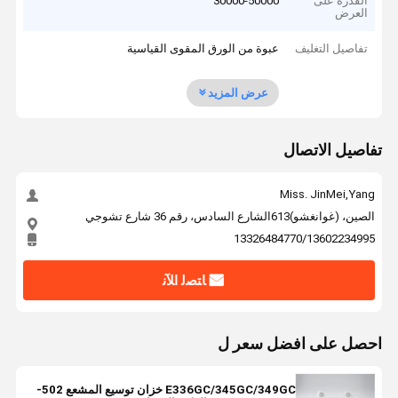
القدرة على
30000-50000
العرض
تفاصيل التغليف
عبوة من الورق المقوى القياسية
عرض المزيد
تفاصيل الاتصال
Miss. JinMei,Yang
الصين، (غوانغشو)613الشارع السادس، رقم 36 شارع تشوجي
13326484770/13602234995
ﺎﺘﺼﻟ ﺍﻶﻧ
احصل على افضل سعر ل
E336GC/345GC/349GC خزان توسيع المشعع 502-