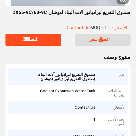
2
5
/
صندوق التفريغ لبرادياتور آلات البناء لدوشان DX55-9C/60-9C
الأسعار：Contact Us
MOQ：1
افضل سعر
ﺎﺘﺼﻟ ﺍﻶﻧ
منتوج وصف
أبرز
,
صندوق التفريغ لبرادياتور آلات البناء
(صندوق التفريغ لبرادياتور (دوشان
اسم العلامة
Coolant Expansion Water Tank
التجارية
الأسعار
Contact Us
الحد الأدنى
1
لكمية