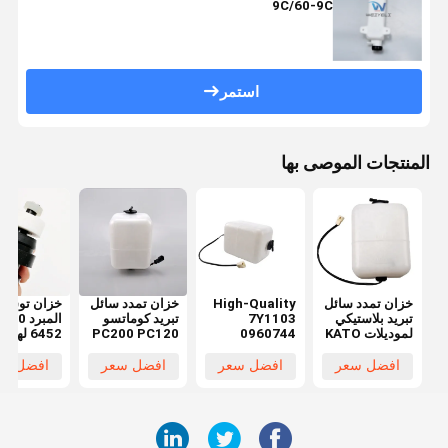
9C/60-9C
استمر
المنتجات الموصى بها
خزان تمدد سائل
High-Quality
خزان تمدد سائل
خزان توسيع
تبريد بلاستيكي
7Y1103
تبريد كوماتسو
المب
لموديلات KATO
0960744
PC200 PC120
6452 لهي
400 EX450
PC220 20Y-
Coolant
HD307 HD308
ZAX450
06-15240
Expansion
HD250 HD450
افضل سعر
افضل سعر
افضل سعر
افضل سع
ZAX500
205-03-
Tank for
HD512 HD513
جديد 100% مع
Caterpillar
71271
توصيل سريع
E200 E320
خلال 1-7 أيام
E312 E323
E324 Models