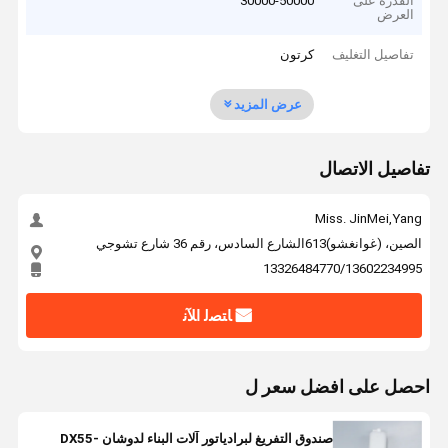
القدرة على
30000-50000
العرض
تفاصيل التغليف
كرتون
عرض المزيد
تفاصيل الاتصال
Miss. JinMei,Yang
الصين، (غوانغشو)613الشارع السادس، رقم 36 شارع تشوجي
13326484770/13602234995
ﺎﺘﺼﻟ ﺍﻶﻧ
احصل على افضل سعر ل
صندوق التفريغ لبرادياتور آلات البناء لدوشان DX55-