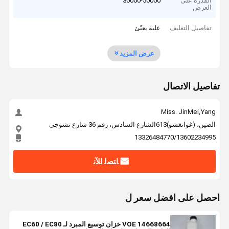
القدرة على
30000-50000
العرض
تفاصيل التغليف
علبة يعبّئ
عرض المزيد
تفاصيل الاتصال
Miss. JinMei,Yang
الصين، (غوانغشو)613الشارع السادس، رقم 36 شارع تشوجي
13326484770/13602234995
ﺎﺘﺼﻟ ﺍﻶﻧ
احصل على افضل سعر ل
VOE 14668664 خزان توسيع المبرد لـ EC60 / EC80