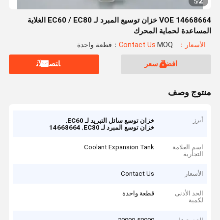
2
5
/
VOE 14668664 خزان توسيع المبرد لـ EC60 / EC80 الغلاية
المساعدة لحماية المحرك
الأسعار：Contact Us
MOQ：قطعة واحدة
افضل سعر
ﺎﺘﺼﻟ ﺍﻶﻧ
منتوج وصف
أبرز
,
خزان توسع سائل التبريد لـ EC60
,
خزان توسع المبرد لـ EC80
14668664
اسم العلامة
Coolant Expansion Tank
التجارية
الأسعار
Contact Us
الحد الأدنى
قطعة واحدة
لكمية