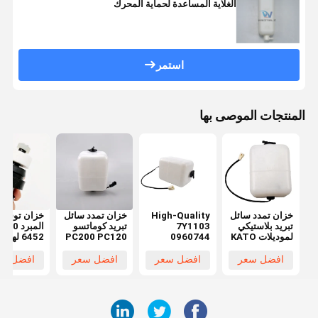
الغلاية المساعدة لحماية المحرك
استمر
المنتجات الموصى بها
خزان تمدد سائل
High-Quality
خزان تمدد سائل
خزان توسيع
تبريد بلاستيكي
7Y1103
تبريد كوماتسو
المب
لموديلات KATO
0960744
PC200 PC120
6452 لهي
400 EX450
PC220 20Y-
Coolant
HD307 HD308
ZAX450
06-15240
Expansion
HD250 HD450
افضل سعر
افضل سعر
افضل سعر
افضل سع
ZAX500
205-03-
Tank for
HD512 HD513
جديد 100% مع
Caterpillar
71271
توصيل سريع
E200 E320
خلال 1-7 أيام
E312 E323
E324 Models