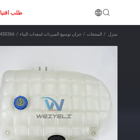
طلب اقتب
منزل
/
المنتجات
/
خزان توسيع المبردات لمعدات البناء
/
22430366 21493205 22821828 نظام تبريد الجرار V FH FM F11 D13