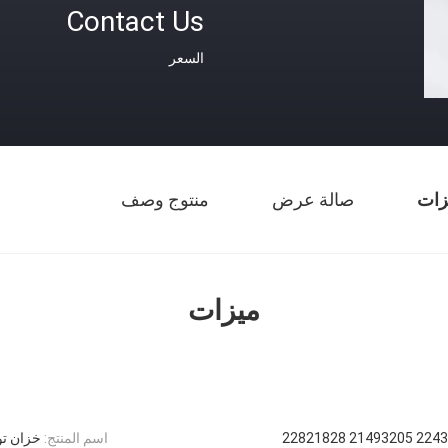
Contact Us
السعر
زات
صالة عرض
منتوج وصف
ميزات
22430366 2149
اسم المنتج:
خزان تو