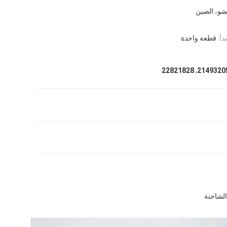
شو، الصين
دأ:
قطعة واحدة
,
22821828
2149320