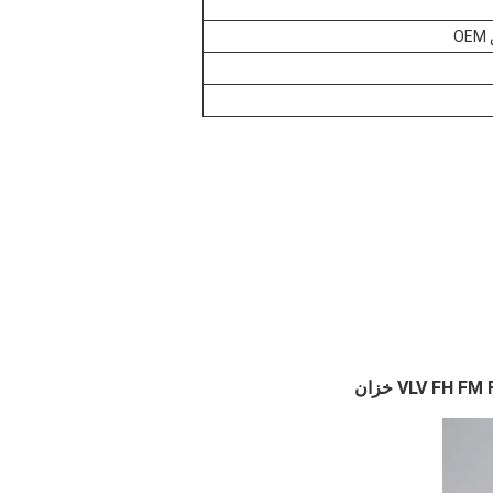
22430366 21493205 22821828 قطع غيار السيارات نظام تبريد الجرار خزان المياه VLV FH FM F11 D13 خزان