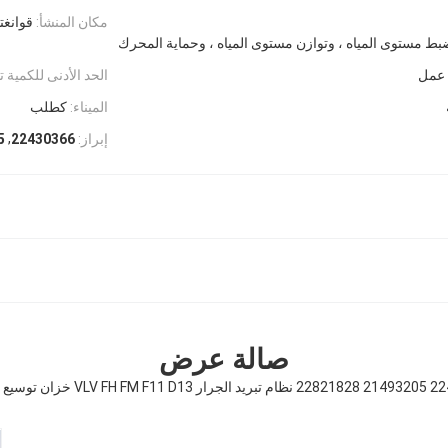
مكان المنشأ:
قوانغت
وضبط مستوى المياه ، وتوازن مستوى المياه ، وحماية المحرك
الحد الأدنى للكمية تب
الميناء:
كطلب
,
إبراز:
5
22430366
صالة عرض
VLV  خزان توسيع الشاحنة