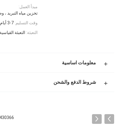
مبدأ العمل:
تخزين مياه التبريد ، 
وقت التسليم:
3-7 أيام عمل
التعبئة:
التعبئة القياسية
معلومات اساسية
شروط الدفع والشحن
22430366 21493205 22821828 نظام تبريد الجرار FH FM F11 D13