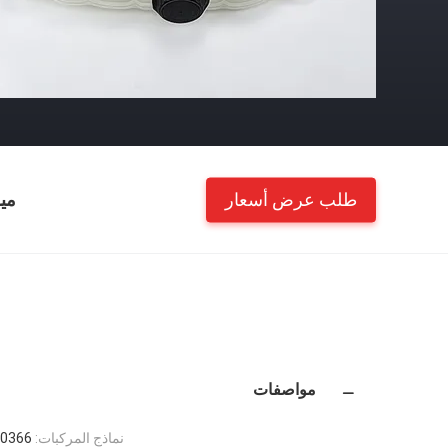
طلب عرض أسعار
مي
مواصفات
نماذج المركبات:
3205 22821828