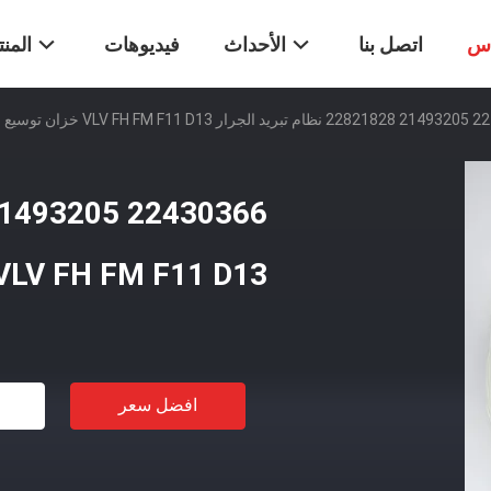
اس
اتصل بنا
الأحداث
فيديوهات
المن
VL خزان توسيع الشاحنة
VLV FH FM F11 D13 خزان توسيع الشاحن
افضل سعر