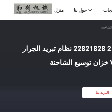
تجات
حول بنا
منزل
22430366 21493205 22821828 نظام تبريد الجرار
ة
البريد بنا