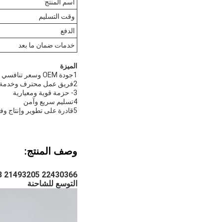
اسم المنتج
وقت التسليم
الدفع
خدمات ضمان ما بعد
الميزة
1جودة OEM وسعر تنافسي
2فريق عمل محترف وخدمة سريعة
3- حزمة قوية ومعيارية
4تسليم سريع وآمن
5قادرة على تطوير وإنتاج وفقا لمواصفات العميل مع الرسم التقني
وصف المنتج:
التوسع للشاحنة