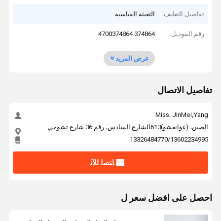
تفاصيل التغليف
التعبئة القياسية
رقم الموديل
374864 4700374864
عرض المزيد
تفاصيل الاتصال
Miss. JinMei,Yang
الصين، (غوانغشو)613الشارع السادس، رقم 36 شارع تشوجي
13326484770/13602234995
ﺎﺘﺼﻟ ﺍﻶﻧ
احصل على افضل سعر ل