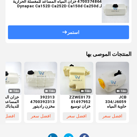
4700374864 خزان المياه المساعد للمغسلة الحرارية
لـ Dynapac Ca152D Ca252D Ca150d Ca250d
استمر
المنتجات الموصى بها
JCB
ZZWE0173
392313
خزان المياه
334/J6059
01497952
4700392313
المساعد
حاوية المياه
خزان توسيع
مخزن راديتور
للديناباك ال
المساعدة حاوية
المبرد المساعد
الباردة لمعدات
الصغير
التوسع السائل
للدلو
ديناباك Ca250
00386893
افضل سعر
افضل سعر
افضل سعر
افضل سع
التبريد
الثقيلة
خزان توسيع
المبرد