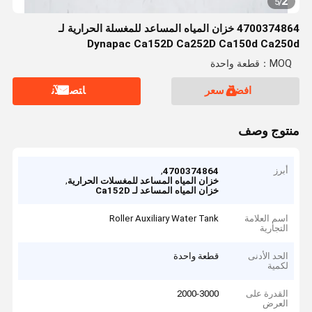
2
5
/
4700374864 خزان المياه المساعد للمغسلة الحرارية لـ
Dynapac Ca152D Ca252D Ca150d Ca250d
MOQ：قطعة واحدة
افضل سعر
ﺎﺘﺼﻟ ﺍﻶﻧ
منتوج وصف
أبرز
,
4700374864
,
خزان المياه المساعد للمغسلات الحرارية
خزان المياه المساعد لـ Ca152D
اسم العلامة
Roller Auxiliary Water Tank
التجارية
الحد الأدنى
قطعة واحدة
لكمية
القدرة على
2000-3000
العرض