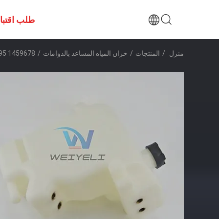
طلب اقتب
منزل
/
المنتجات
/
خزان المياه المساعد بالدوامات
/
1459678 2066795 هام حاوية المياه المساعدة البلاستيكية حاوية توسيع المبرد