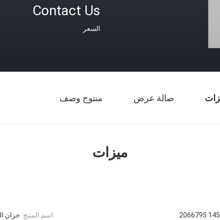
Contact Us
السعر
زات
صالة عرض
منتوج وصف
ميزات
145967
اسم المنتج:
خزان ال