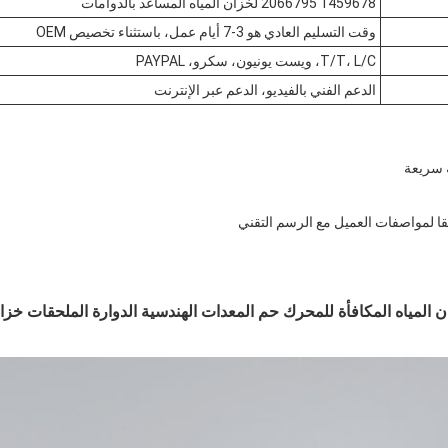
1459678 2066795 لخزان المياه المساعد بالدوامات
وقت التسليم العادي هو 3-7 أيام عمل، باستثناء تخصيص OEM
T/T، L/C، ويست يونيون، سكرو، PAYPAL
الدعم الفني بالفيديو، الدعم عبر الإنترنت
14 2066795 خزان المياه المكافأة للمحرك حم المعدات الهندسية الدوارة الملحقات خ