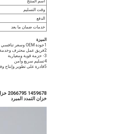
اسم المنتج
وقت التسليم
الدفع
خدمات ضمان ما بعد
الميزة
1جودة OEM وسعر تنافسي
2فريق عمل محترف وخدمة سريعة
3- حزمة قوية ومعيارية
4تسليم سريع وآمن
5قادرة على تطوير وإنتاج وفقا لمواصفات العميل مع الرسم التقني
59678
خزان التمدد المبرد