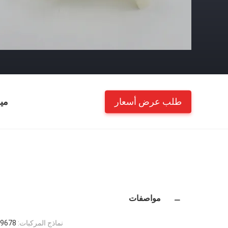
طلب عرض أسعار
مي
مواصفات
نماذج المركبات:
8 2066795