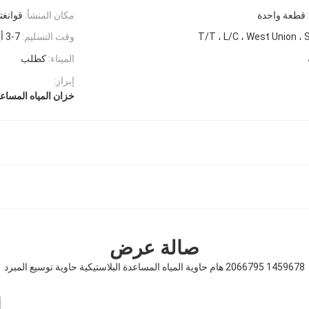
قطعة واحدة
مكان المنشأ:
قوانغت
T/T ، L/C ، West Union ، 
وقت التسليم:
3-7 أيام عمل
الميناء:
كطلب
إبراز:
خزان المياه المساعد
صالة عرض
1459678 2066795 هام حاوية المياه المساعدة البلاستيكية حاوية توسيع المبرد