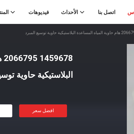
اس
اتصل بنا
الأحداث
فيديوهات
المن
78
البلاستيكية حاوية توسي
افضل سعر