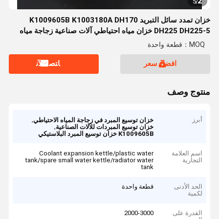
2
5
/
خزان تمدد سائل التبريد K1009605B K1003180A DH170
DH225 DH225-5 خزان مياه احتياطي آلات صناعية زجاجة مياه
احتياطية بلاستيكية
MOQ：قطعة واحدة
افضل سعر
ﺎﺘﺼﻟ ﺍﻶﻧ
منتوج وصف
أبرز
,
خزان توسيع المبرد في زجاجة المياه الاحتياطي
,
خزان توسيع المبردات للآلات الصناعية
K1009605B خزان توسيع المبرد البلاستيكي
اسم العلامة
Coolant expansion kettle/plastic water
التجارية
tank/spare small water kettle/radiator water
tank
الحد الأدنى
قطعة واحدة
لكمية
القدرة على
2000-3000