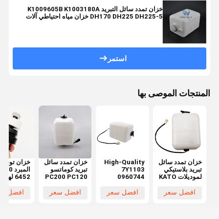
خزان تمدد سائل التبريد K1009605B K1003180A
DH170 DH225 DH225-5 خزان مياه احتياطي آلات
صناعية زجاجة مياه احتياطية بلاستيكية
استمر
المنتجات الموصى بها
خزان تمدد سائل
High-Quality
خزان تمدد سائل
خزان توسيع
تبريد بلاستيكي
7Y1103
تبريد كوماتسو
المب
لموديلات KATO
0960744
PC200 PC120
6452 لهي
400 EX450
PC220 20Y-
Coolant
HD307 HD308
ZAX450
06-15240
Expansion
HD250 HD450
افضل سعر
افضل سعر
افضل سعر
افضل سع
ZAX500
205-03-
Tank for
HD512 HD513
جديد 100% مع
Caterpillar
71271
توصيل سريع
E200 E320