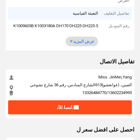
العرض
تفاصيل التغليف
التعبئة القياسية
رقم الموديل
K1009605B K1003180A DH170 DH225 DH225-5
عرض المزيد
تفاصيل الاتصال
Miss. JinMei,Yang
الصين، (غوانغشو)613الشارع السادس، رقم 36 شارع تشوجي
13326484770/13602234995
ﺎﺘﺼﻟ ﺍﻶﻧ
احصل على افضل سعر ل