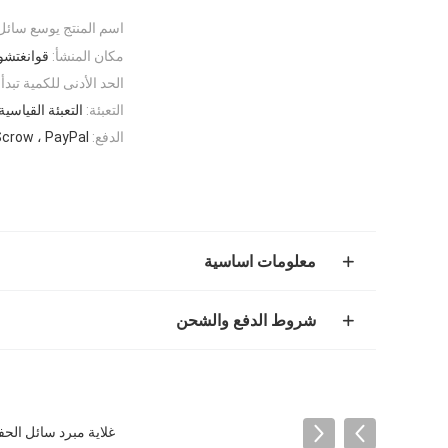
اسم المنتج يوسع سائل ا
مكان المنشأ:
قوانغتشو
الحد الأدنى للكمية تبدأ:
التعبئة:
التعبئة القياسية
الدفع:
Scrow ، PayPal
معلومات اساسية
شروط الدفع والشحن
غلاية مبرد سائل الحفار Voe11033336 L90c/L120c/L220d/L150d/L180d/L180DHL/L330d خزان توسعة 