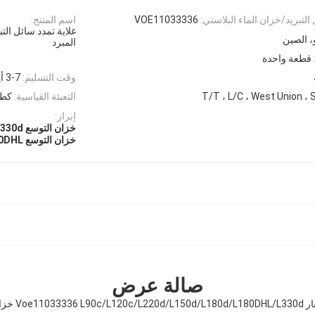
لتبريد/خزان الماء البلاستي:
VOE11033336
اسم المنتج:
غلاية تمدد سائل الت
، الصين
المبرد
قطعة واحدة
وقت التسليم:
3-7 أيام عمل
T/T ، L/C ، West Union ، 
التعبئة القياسية:
كط
إبراز:
خزان التوسع L330d
خزان التوسع L180DHL
صالة عرض
لآلات البناء