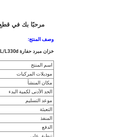
مرحبًا بك في قطع 
وصف المنتج:
خزان مبرد حفارة Voe11033336 L90c/L120c/L220d/L150d/L180d/L180DHL/L330d خزان توسيع لآلات البناء
اسم المنتج
موديلات المركبات
مكان المنشأ
الحد الأدنى لكمية البدء
موعد التسليم
التعبئة
المنفذ
الدفع
تنطبق على