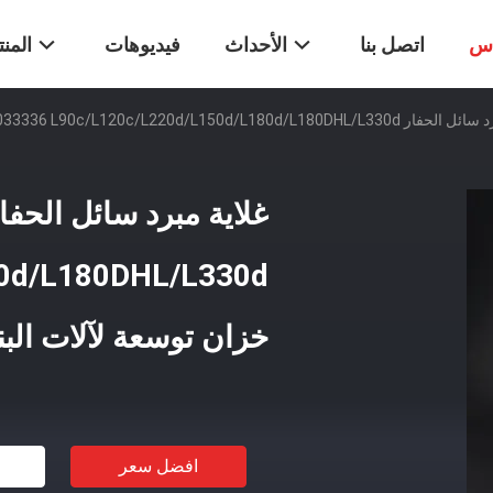
اس
اتصل بنا
الأحداث
فيديوهات
المن
Voe11033336 L90c/L120c/L220d/L150d/L180d خزان توسعة لآلات البناء
80d/L180DHL/L330d
خزان توسعة لآلات البن
افضل سعر