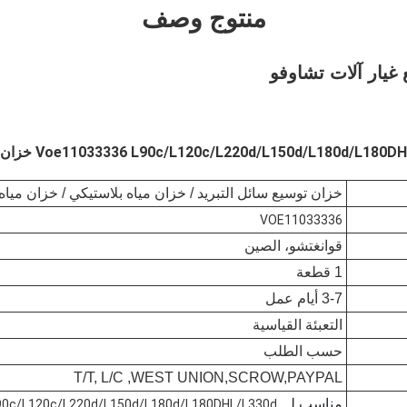
منتوج وصف
غيار آلات تشاوفو
خزان توسيع سائل التبريد / خزان مياه بلاستيكي / خزان مياه
VOE11033336
قوانغتشو، الصين
1 قطعة
3-7 أيام عمل
التعبئة القياسية
حسب الطلب
T/T, L/C ,WEST UNION,SCROW,PAYPAL
مناسب لـ
Voe11033336 L90c/L120c/L220d/L150d/L180d/L180DHL/L330d خزان توسيع