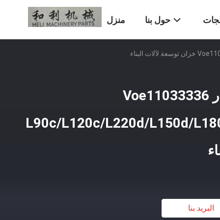
تجات
حول بنا
منزل
غلاية مبرد سائل الحفار Voe11033336
L90c/L120c/L220d/L150d/L1
اء
البريد بنا