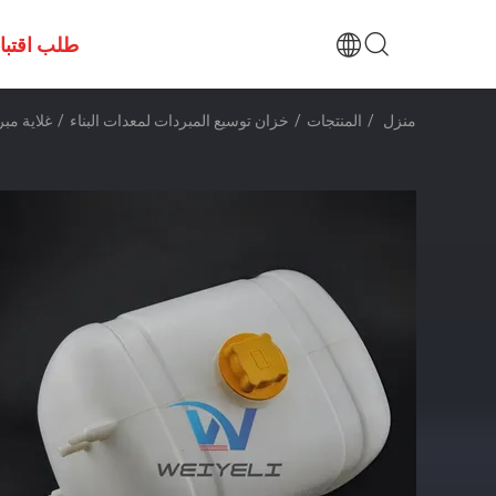
طلب اقتب
منزل
/
المنتجات
/
خزان توسيع المبردات لمعدات البناء
/
غلاية مبرد سائل الحفار /L180DHL/L330d