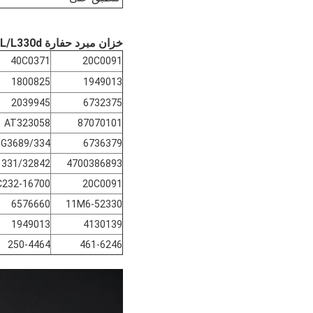
خزان مبرد حفارة Voe11033336 L90c/L120c/L220d/L150d/L180d/L180DHL/L330d خزان توسيع لآلات البناء
40C0371
20C0091
1800825
1949013
2039945
6732375
AT323058
87070101
334/G3689
6736379
331/32842
4700386893
232-16700
20C0091
6576660
11M6-52330
1949013
4130139
250-4464
461-6246