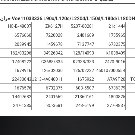
HC-B-48037
ZK6127H
5207-00281
21c1444
6576660
7220028
2401669
1755965
2039945
1459678
7137747
6732375
162/03296
34926842
128/14093
k1038409
17408222
334/G3688
333/K2338
2470-9016
1674916
126/02030
126/02237
45010700055B
22430043
J213-4A040011
1675922
A7A9T20
TC
1676576
6732375
603-5507
6736379
14407682
2401669
21360161
1800825
247-1385
8C-3681
248-6199
277-4837