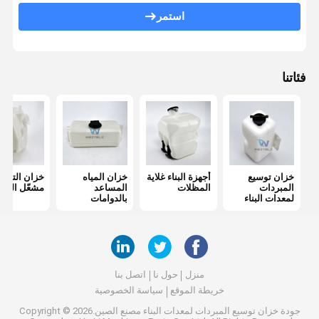
غلاية مساعدة
استمر
فئاتنا
خزان توسيع
أجهزة البناء غلاية
خزان المياه
خزان التوس
المبردات
المظلات
المساعد
مشعّل الحمو
لمعدات البناء
بالدوامات
منزل
حول نا
اتصل بنا
خريطة الموقع
سياسة الخصوصية
جودة
خزان توسيع المبردات لمعدات البناء
مصنع الصين.Copyright © 2026