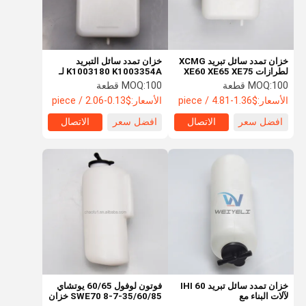
خزان تمدد سائل تبريد XCMG
خزان تمدد سائل التبريد
لطرازات XE60 XE65 XE75
K1003180 K1003354A لـ
XE80 XE85: تدريج إضافي
XE210 XE260C غلاية
100 قطعة
MOQ:
100 قطعة
MOQ:
مساعدة
الأسعار:
$1.36-4.81 / piece
الأسعار:
$0.13-2.06 / piece
افضل سعر
الاتصال
افضل سعر
الاتصال
منزل
المنتجات
أشرطة فيديو
حول بنا
خزان تمدد سائل تبريد IHI 60
فوتون لوفول 60/65 يوتشاي
لآلات البناء مع
35/60/85-7-8 SWE70 خزان