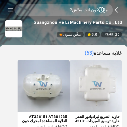
Guangzhou He Li Machinery Parts Co., Ltd
20
5.0
يدقّق ممون
YEARS
غلاية مساعدة
(63)
حاوية التفريغ لبرادياتور الحفر
AT326151 AT381935
حاوية توسيع المبردات J213-
الغلاية المساعدة لمحرك جون
04A-041000 لشانتوي
دير 240 / 360
MOQ:
قطعة واحدة
MOQ:
قطعة واحدة