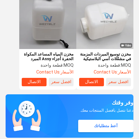
مخزن توسيع المبردات المزمنة
مخزن المياه المساعد المكواة
في مشعّلات أسي البلاستيكية
الحفرة أجزاء Assy المبرد
11M6-52330 11M8-
لSumitomo
MOQ:
قطعة واحدة
MOQ:
قطعة واحدة
42300
الأسعار:
Contact Us
الأسعار:
Contact Us
افضل سعر
الاتصال
افضل سعر
الاتصال
وفر وقتك
دعنا نتصل بأفضل المنتجات معك.
أعط متطلباتك