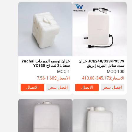
JCB240/333/P9579 خزان
خزان توسيع المبردات Yuchai
تمدد سائل التبريد إبريق
سعة 3L لنماذج YC135
مساعد
YC230 YC210
MOQ:
1
MOQ:
100
الأسعار:
$345.17-413.68
الأسعار:
$1.68-7.56
افضل سعر
الاتصال
افضل سعر
الاتصال