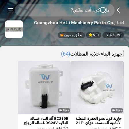
Guangzhou He Li Machinery Parts Co., Ltd
20
5.0
يدقّق ممون
YEARS
أجهزة البناء غلاية المظلات
(64)
حاوية كوماتسو الحفرة المظلة
EC210B آلة البناء غسالة
الأمامية الممسحة خزان 21T-
الغلاية DC24V غسالة الزجاج
06-11350 PC200-10/200-
الأمامي زجاجة غسالة
MOQ:
قطعة واحدة
MOQ:
قطعة واحدة