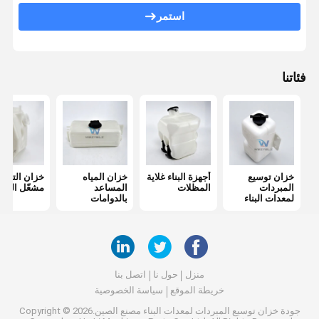
غلاية مساعدة
استمر
فئاتنا
خزان توسيع
أجهزة البناء غلاية
خزان المياه
خزان التوس
المبردات
المظلات
المساعد
مشعّل الحمو
لمعدات البناء
بالدوامات
منزل
حول نا
اتصل بنا
خريطة الموقع
سياسة الخصوصية
جودة
خزان توسيع المبردات لمعدات البناء
مصنع الصين.Copyright © 2026