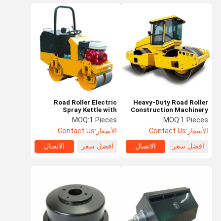
Road Roller Electric
Heavy-Duty Road Roller
Spray Kettle with
Construction Machinery
Performance Minimum
Wiper Kettle Minimum
MOQ:
1 Pieces
MOQ:
1 Pieces
Quantity Starting at 1
Quantity Starting from 1
الأسعار:
Contact Us
الأسعار:
Contact Us
Piece
Pieces
افضل سعر
الاتصال
افضل سعر
الاتصال