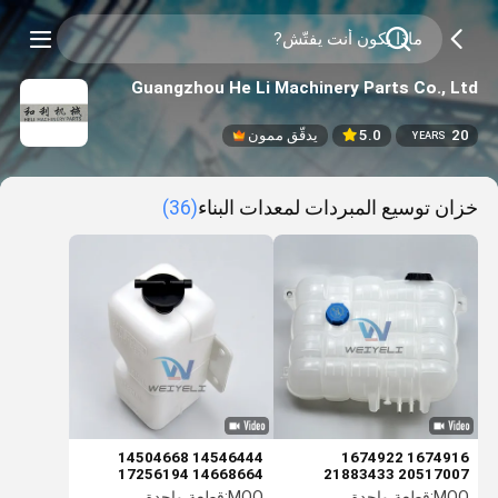
Guangzhou He Li Machinery Parts Co., Ltd
20
5.0
يدقّق ممون
YEARS
خزان توسيع المبردات لمعدات البناء
(36)
14546444 14504668
1674916 1674922
14668664 17256194
20517007 21883433
EC55 60 80 120D 140D
22430043 22821826
MOQ:
قطعة واحدة
MOQ:
قطعة واحدة