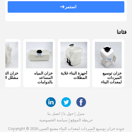
غلاية مساعدة
استمر
فئاتنا
خزان توسيع
أجهزة البناء غلاية
خزان المياه
خزان التوس
المبردات
المظلات
المساعد
مشعّل الحمو
لمعدات البناء
بالدوامات
منزل
حول نا
اتصل بنا
خريطة الموقع
سياسة الخصوصية
جودة
خزان توسيع المبردات لمعدات البناء
مصنع الصين.Copyright © 2026