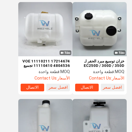
خزان توسيع مبرد الحفر لـ
VOE 11110211 17214674
EC250D / 300D / 350D
11110410 4804536 تجميع
VOE 15163859 17408222
خزان التبريد لـ
MOQ:
قطعة واحدة
MOQ:
قطعة واحدة
EC210B/240B/290B
الأسعار:
Contact Us
الأسعار:
Contact Us
افضل سعر
الاتصال
افضل سعر
الاتصال