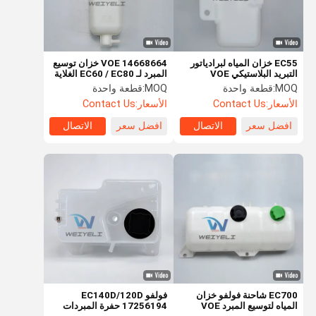
EC55 خزان المياه لبرادياتور
VOE 14668664 خزان توسيع
التبريد البلاستيكي VOE
المبرد لـ EC60 / EC80 الغلاية
14546444 14504668
المساعدة لحماية المحرك
MOQ:
قطعة واحدة
MOQ:
قطعة واحدة
لشركة فولفو
الأسعار:
Contact Us
الأسعار:
Contact Us
افضل سعر
الاتصال
افضل سعر
الاتصال
منزل
المنتجات
أشرطة فيديو
حول بنا
EC700 شاحنة فولفو خزان
فولفو EC140D/120D
المياه لتوسيع المبرد VOE
17256194 حفرة المبردات