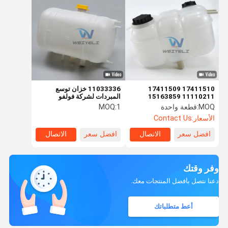
17411510 17411509
11033336 خزان توسع
11110211 15163859
المبردات لشركة فولفو
17408222 17336823
MOQ:
قطعة واحدة
1
MOQ:
20880612 1675922 خزان
الأسعار:
Contact Us
المياه المساعد
افضل سعر
الاتصال
افضل سعر
الاتصال
وفر وقتك
دعنا نتصل بأفضل المنتجات معك.
أعط متطلباتك