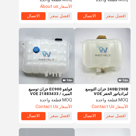
21360161 11033336
لشركة VOL-VO الغلاية
الأسعار:
About us
صندوق التفوق في المبرد
المساعدة
افضل سعر
الاتصال
افضل سعر
الاتصال
240B/290B خزان التوسع
فولفو EC900 خزان توسيع
لبرادياتور الحفر VOE
المبرد VOE 21883433 /
22430043 / 22821826 /
1110211/17214674/11110410/4804536
MOQ:
قطعة واحدة
MOQ:
قطعة واحدة
21360161
الأسعار:
Contact Us
الأسعار:
Contact Us
افضل سعر
الاتصال
افضل سعر
الاتصال