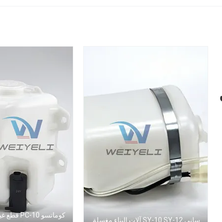
المياه المساعد
كوماتسو PC-10
ساني SY-10 SY-12 آلات البناء مغسلة