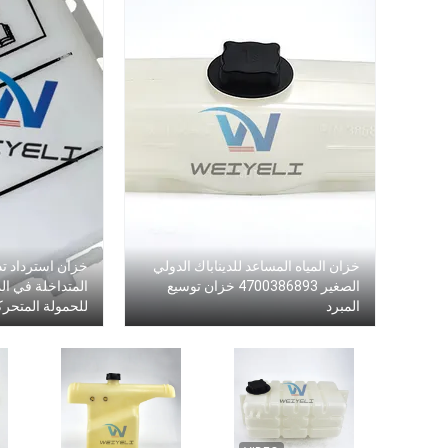
خزان المياه المساعد للديناباك الدولي
خزان استرداد ت
الصغير 4700386893 خزان توسيع
المبرد
للحمولة المتحرك