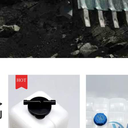
HOT
خ
ل