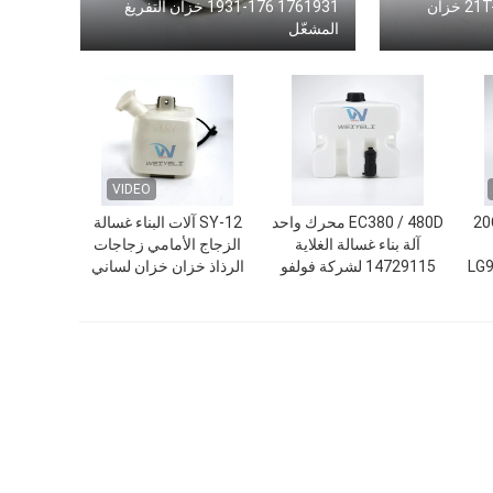
خزان المياه 21T-06-11350 خزان
1761931 176-1931 خزان التفريغ
المشعّل
VIDEO
5207-00281 20C0091
EC380 / 480D محرك واحد
SY-12 آلات البناء غسالة
آلة بناء غسالة الغلاية
الزجاج الأمامي زجاجات
LG9
14729115 لشركة فولفو
الرذاذ خزان خزان لساني
جاج