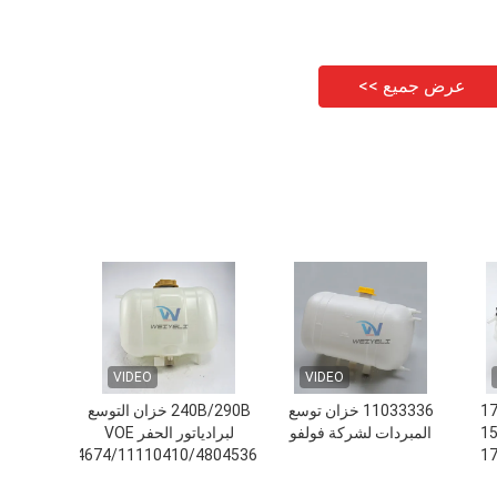
عرض جميع >>
VIDEO
VIDEO
1741
11033336 خزان توسع
240B/290B خزان التوسع
1111
المبردات لشركة فولفو
لبرادياتور الحفر VOE
0211/17214674/11110410/4804536
1740
2088 1675922 خزان