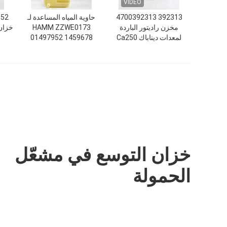
VIDEO
392313 4700392313
حاوية المياه المساعدة لـ
952
مخزن راديتور الباردة
HAMM ZZWE0173
خزان 
لمعدات ديناباك Ca250
01497952 1459678
الثقيلة
2039945 2091485
2400921
خزان التوسع في مشعّل
الحمولة