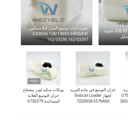
حفرة خزان توسيع المبرد البلاستيكي
JCB 331/32842 331/453220 حاوية
JCB8056 128/14093 34926842
شعّل
162/03296 162/03297
VIDEO
رة
خزان التوسع في مادة التبريد
بوبكات سكيد لودر مشعاع
سع 332/U7589
لجهاز Bobcat Loader
خزان التوسع الغلاية
283
7220028 6576660
المساعدة 6736379
T40140 T40180 TL360
6732375 1949013
1800825 1755965
2401669