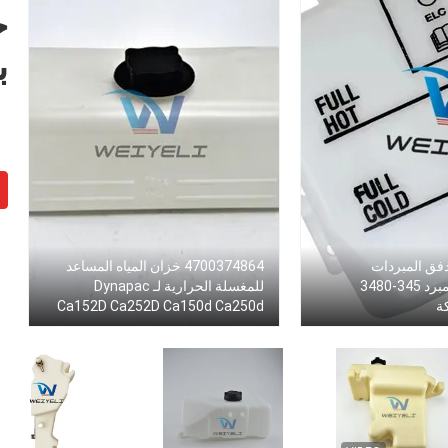
خ
ب
دفق المبردات
4700374864 خزان المياه المساعد
المتداخلة في المبرد 345-3480
للمغسلة الحرارية لـ Dynapac
ة
Ca152D Ca252D Ca150d Ca250d