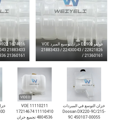
فولفو EC900 خزان توسيع المبرد VOE
21883433 / 22430043 / 22821826
/ 21360161
في المبرد
VIDEO
خزان التوسع في المبردات
VOE 11110211
خزان
50D
17214674 11110410
Doosan DX220-9C/215-
9C 450107-00055
4804536 تجميع خزان
450107-00055B
التبريد لـ