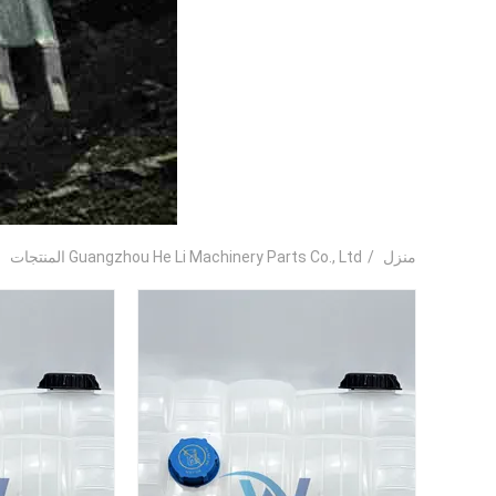
منزل
/
Guangzhou He Li Machinery Parts Co., Ltd المنتجات