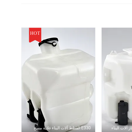
HOT
 قطع غيار آلات البناء
E330 القطط آلات البناء غلاية مسح