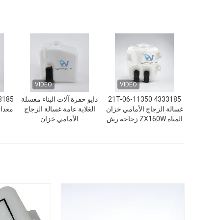
VIDEO
VIDEO
4333185 21T-06-11350
دايو حفرة آلات البناء مغسلة
33185
غسالة الزجاج الأمامي خزان
الغلاية عامة غسالة الزجاج
معدات
المياه ZX160W زجاجة رش
الأمامي خزان
المحرك الممسح