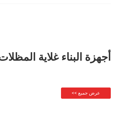
EC210B/240B/290B
أجهزة البناء غلاية المظلات
عرض جميع >>