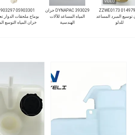
VIDEO
ZZWE0173 01497
DYNAPAC 393029 خزان
3301 05903297
توسيع المبرد المساعد
المياه المساعد للآلات
بوماج ملحقات الدوار ت
للدلو
الهندسية
خزان المياه التوسع الم