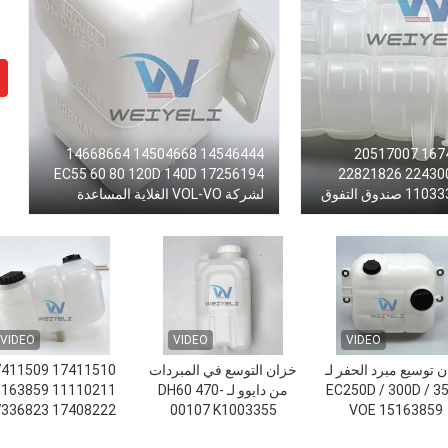
14546444 14504668 14668664
1674916 1674922 20517007
17256194 EC55 60 80 120D 140D
21883433 22430043 22821826
21360161 11033336 صندوق التفوق
لشركة VOL-VO الغلاية المساعدة
VIDEO
VIDEO
VIDEO
 توسيع مبرد الحفر لـ
خزان التوسع في المبردات
1510 17411509
EC250D / 300D / 3
من دايوو لـ DH60 470-
0211 15163859
8222 17336823
00107 K1003355
VOE 15163859
17408222
K1003355A K1003355B
0612