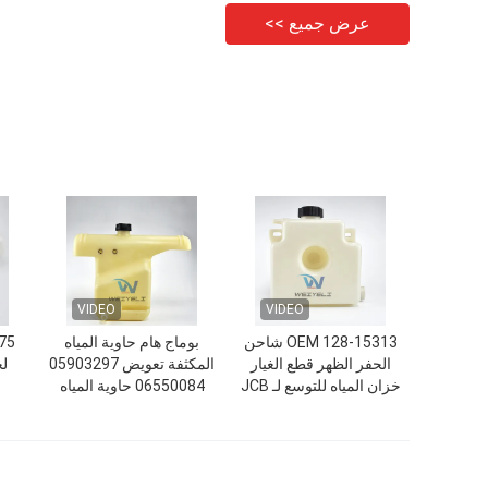
عرض جميع >>
VIDEO
VIDEO
OEM 128-15313 شاحن
بوماج هام حاوية المياه
الحفر الظهر قطع الغيار
المكثفة تعويض 05903297
لج
خزان المياه للتوسع لـ JCB
06550084 حاوية المياه
3CX 4CX
للوصلات