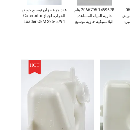
0590
1459678 2066795 هام
عدد جزء خزان توسيع حوض
عويض
حاوية المياه المساعدة
الحرارة لجهاز Caterpillar
برد
البلاستيكية حاوية توسيع
Loader OEM 285-5794
المبرد
HOT