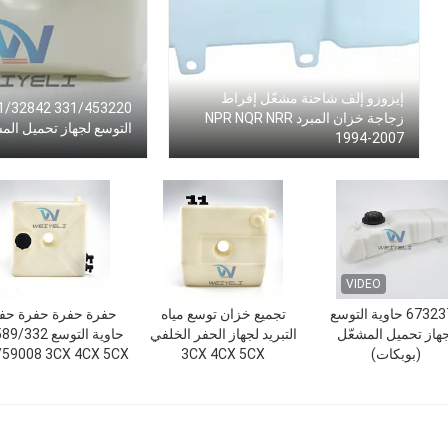
إيزوزو إلف شاحنة مشعّل إفراط
زجاجة خزان المبرد NPR NQR NRR
التوسع لجهاز تحميل الم
1994-2007
VIDEO
6732375 حاوية التوسع
تجميع خزان توسع مياه
حفرة حفرة حفرة حف
هاز تحميل المشعّل
التبريد لجهاز الحفر الخلفي
حاوية التو
(بوبكات)
3CX 4CX 5CX
/59008 3CX 4CX 5CX