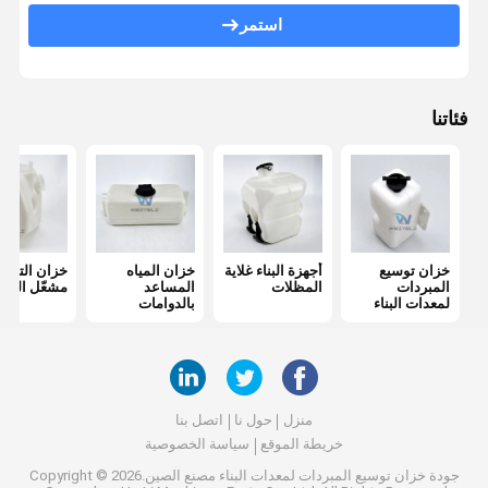
غلاية مساعدة
استمر
فئاتنا
خزان توسيع
أجهزة البناء غلاية
خزان المياه
خزان التوس
المبردات
المظلات
المساعد
مشعّل الحمو
لمعدات البناء
بالدوامات
منزل
حول نا
اتصل بنا
خريطة الموقع
سياسة الخصوصية
جودة
خزان توسيع المبردات لمعدات البناء
مصنع الصين.Copyright © 2026