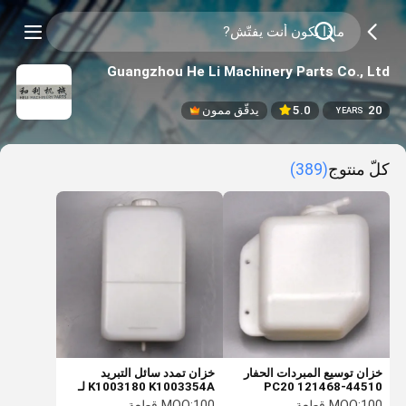
Guangzhou He Li Machinery Parts Co., Ltd
20
5.0
يدقّق ممون
YEARS
كلّ منتوج
(389)
خزان توسيع المبردات الحفار
خزان تمدد سائل التبريد
PC20 121468-44510
K1003180 K1003354A لـ
الغلاية المساعدة
XE210 XE260C غلاية
100 قطعة
MOQ:
100 قطعة
MOQ: