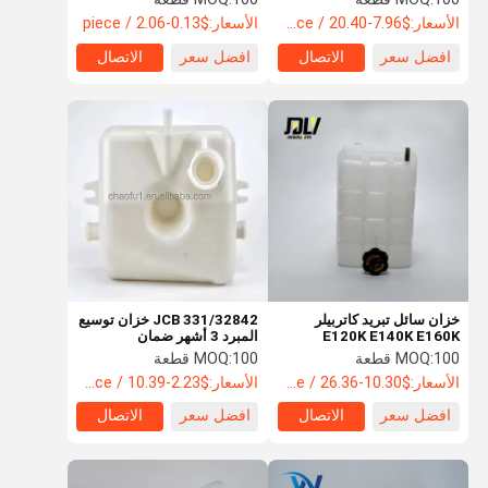
مساعدة
الأسعار:
$7.96-20.40 / piece
الأسعار:
$0.13-2.06 / piece
افضل سعر
الاتصال
افضل سعر
الاتصال
خزان سائل تبريد كاتربيلر
JCB 331/32842 خزان توسيع
E120K E140K E160K
المبرد 3 أشهر ضمان
2774837 2486199
100 قطعة
MOQ:
100 قطعة
MOQ:
8C3681 آلات البناء خزان
الأسعار:
$10.30-26.36 / piece
الأسعار:
$2.23-10.39 / piece
توسعة سائل التبريد
افضل سعر
الاتصال
افضل سعر
الاتصال