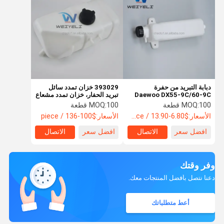
دبابة التبريد من حفرة
393029 خزان تمدد سائل
Daewoo DX55-9C/60-9C
تبريد الحفار، خزان تمدد مشعاع
450107-00016 الغلاية
اللودر، غلاية مساعدة
100 قطعة
MOQ:
100 قطعة
MOQ:
المساعدة
الأسعار:
$6.80-13.90 / piece
الأسعار:
$100-136 / piece
افضل سعر
الاتصال
افضل سعر
الاتصال
وفر وقتك
دعنا نتصل بأفضل المنتجات معك.
أعط متطلباتك