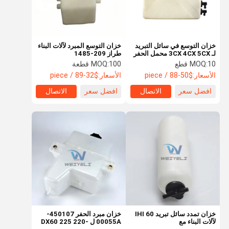
خزان التوسع في سائل التبريد
خزان التوسع المبرد لآلات البناء
لـ 3CX 4CX 5CX محمل الحفر
طراز 209-1485
الخلفي 332/U7589 خزان
10 قطع
MOQ:
100 قطعة
MOQ:
التوسع في مشعّل المحمل
الأسعار:
$50-88 / piece
الأسعار:
$32-89 / piece
افضل سعر
الاتصال
افضل سعر
الاتصال
منزل
المنتجات
أشرطة فيديو
حول بنا
خزان تمدد سائل تبريد IHI 60
خزان مبرد الحفر 450107-
لآلات البناء مع
00055A ل DX60 225 220-