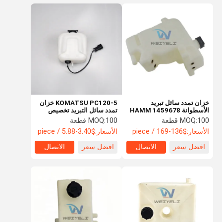
خزان تمدد سائل تبريد
KOMATSU PC120-5 خزان
الأسطوانة HAMM 1459678
تمدد سائل التبريد تخصيص
خزان تمدد رادياتير اللودر
الشركة المصنعة للمعدات
100 قطعة
MOQ:
100 قطعة
MOQ:
الأصلية (OEM) غلاية مساعدة
الأسعار:
$136-169 / piece
الأسعار:
$3.40-5.88 / piece
RD411-42680
افضل سعر
الاتصال
افضل سعر
الاتصال