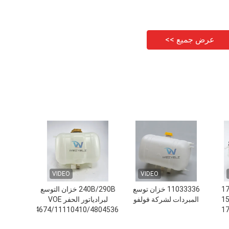
عرض جميع >>
VIDEO
VIDEO
1741
11033336 خزان توسع
240B/290B خزان التوسع
1111
المبردات لشركة فولفو
لبرادياتور الحفر VOE
0211/17214674/11110410/4804536
1740
2088 1675922 خزان