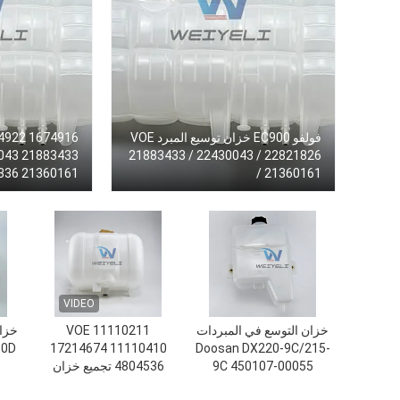
فولفو EC900 خزان توسيع المبرد VOE
21883433 / 22430043 / 22821826
/ 21360161
في المبرد
VIDEO
خزان التوسع في المبردات
VOE 11110211
خزان
50D
17214674 11110410
Doosan DX220-9C/215-
9C 450107-00055
4804536 تجميع خزان
450107-00055B
التبريد لـ