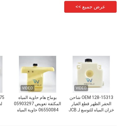
عرض جميع >>
VIDEO
VIDEO
OEM 128-15313 شاحن
بوماج هام حاوية المياه
الحفر الظهر قطع الغيار
المكثفة تعويض 05903297
لج
خزان المياه للتوسع لـ JCB
06550084 حاوية المياه
3CX 4CX
للوصلات