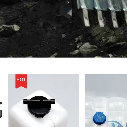
HOT
خ
ل