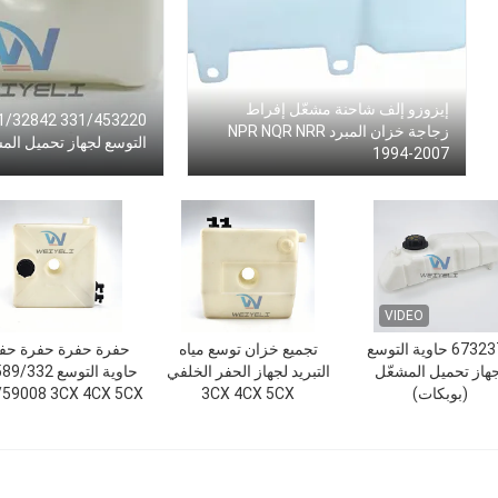
إيزوزو إلف شاحنة مشعّل إفراط
زجاجة خزان المبرد NPR NQR NRR
التوسع لجهاز تحميل الم
1994-2007
VIDEO
6732375 حاوية التوسع
تجميع خزان توسع مياه
حفرة حفرة حفرة حف
هاز تحميل المشعّل
التبريد لجهاز الحفر الخلفي
حاوية التو
(بوبكات)
3CX 4CX 5CX
/59008 3CX 4CX 5CX