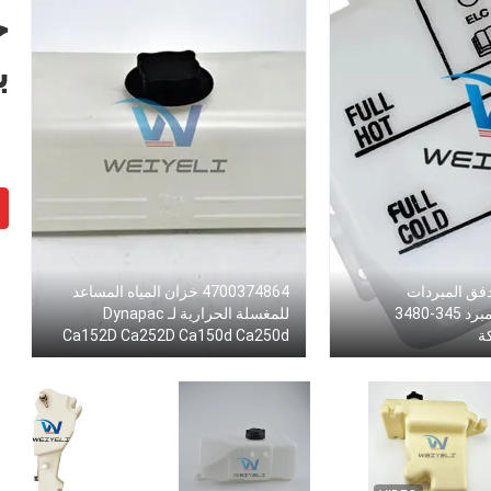
خ
ب
دفق المبردات
4700374864 خزان المياه المساعد
المتداخلة في المبرد 345-3480
للمغسلة الحرارية لـ Dynapac
ة
Ca152D Ca252D Ca150d Ca250d