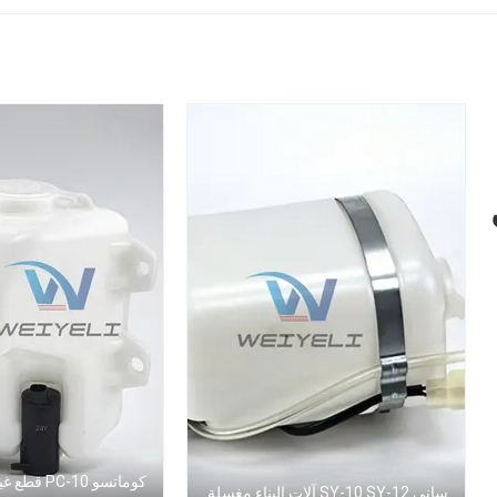
المياه المساعد
كوماتسو PC-10
ساني SY-10 SY-12 آلات البناء مغسلة