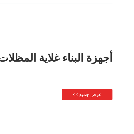
EC210B/240B/290B
أجهزة البناء غلاية المظلات
عرض جميع >>