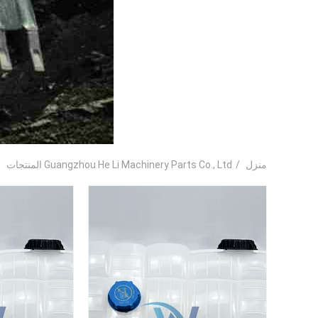
منزل
/
Guangzhou He Li Machinery Parts Co., Ltd المنتجات