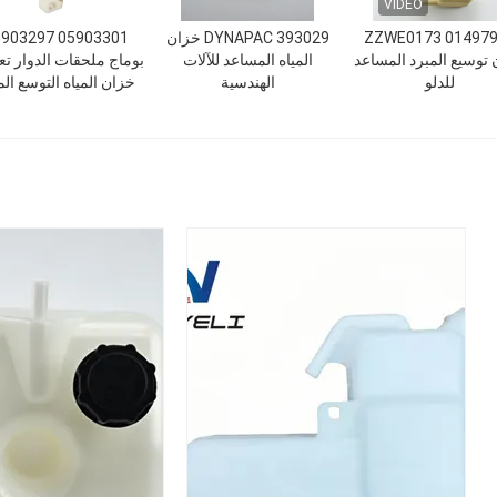
VIDEO
ZZWE0173 01497
DYNAPAC 393029 خزان
3301 05903297
توسيع المبرد المساعد
المياه المساعد للآلات
بوماج ملحقات الدوار ت
للدلو
الهندسية
خزان المياه التوسع الم