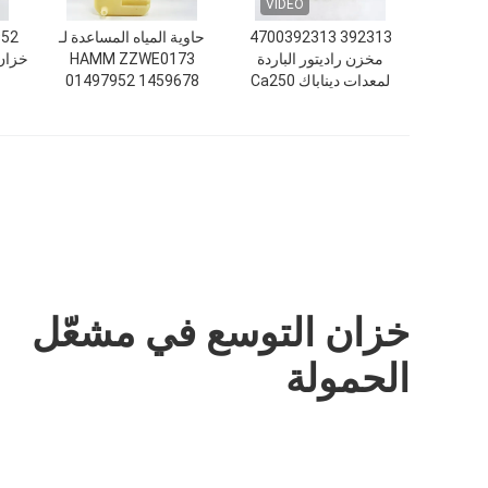
VIDEO
392313 4700392313
حاوية المياه المساعدة لـ
952
مخزن راديتور الباردة
HAMM ZZWE0173
خزان 
لمعدات ديناباك Ca250
01497952 1459678
الثقيلة
2039945 2091485
2400921
خزان التوسع في مشعّل
الحمولة