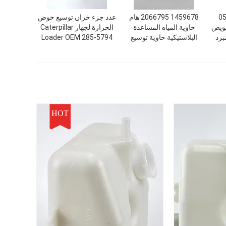
0590
1459678 2066795 هام
عدد جزء خزان توسيع حوض
عويض
حاوية المياه المساعدة
الحرارة لجهاز Caterpillar
برد
البلاستيكية حاوية توسيع
Loader OEM 285-5794
المبرد
HOT