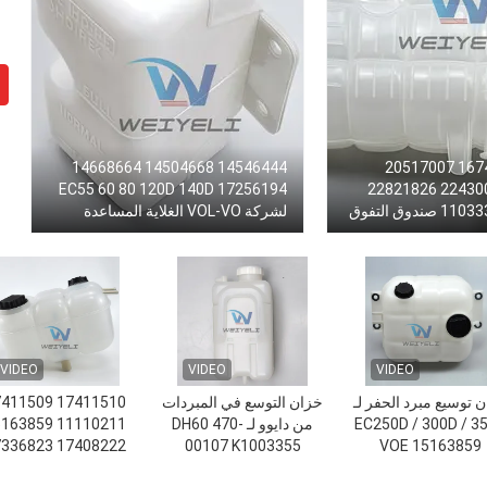
14546444 14504668 14668664
1674916 1674922 20517007
17256194 EC55 60 80 120D 140D
21883433 22430043 22821826
21360161 11033336 صندوق التفوق
لشركة VOL-VO الغلاية المساعدة
VIDEO
VIDEO
VIDEO
 توسيع مبرد الحفر لـ
خزان التوسع في المبردات
1510 17411509
EC250D / 300D / 3
من دايوو لـ DH60 470-
0211 15163859
8222 17336823
00107 K1003355
VOE 15163859
17408222
K1003355A K1003355B
0612