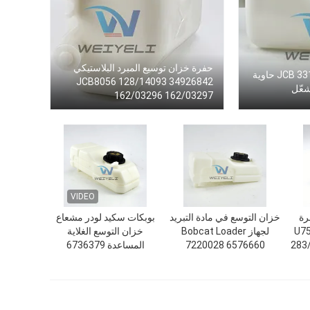
حفرة خزان توسيع المبرد البلاستيكي
JCB 331/32842 331/453220 حاوية
JCB8056 128/14093 34926842
شعّل
162/03296 162/03297
VIDEO
رة
خزان التوسع في مادة التبريد
بوبكات سكيد لودر مشعاع
سع 332/U7589
لجهاز Bobcat Loader
خزان التوسع الغلاية
283
7220028 6576660
المساعدة 6736379
T40140 T40180 TL360
6732375 1949013
1800825 1755965
2401669