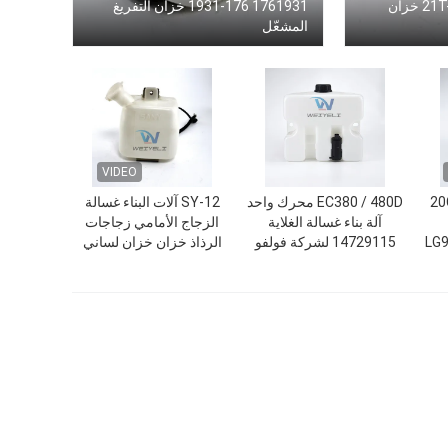
خزان المياه 21T-06-11350 خزان
1761931 176-1931 خزان التفريغ
المشعّل
VIDEO
5207-00281 20C0091
EC380 / 480D محرك واحد
SY-12 آلات البناء غسالة
آلة بناء غسالة الغلاية
الزجاج الأمامي زجاجات
LG9
14729115 لشركة فولفو
الرذاذ خزان خزان لساني
جاج