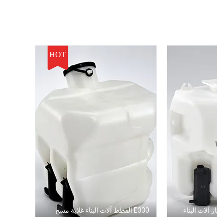
HOT
 قطع غيار آلات البناء
E330 القطط آلات البناء غلاية مسح