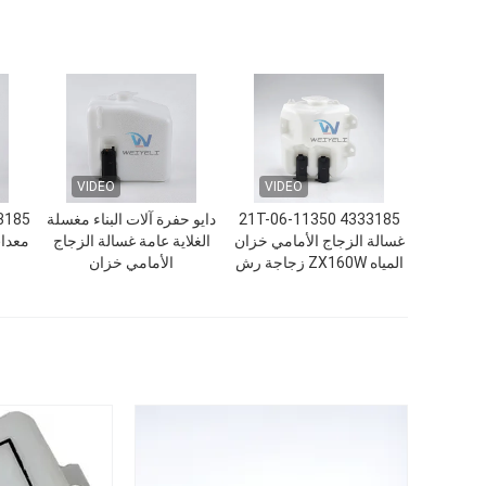
VIDEO
VIDEO
4333185 21T-06-11350
دايو حفرة آلات البناء مغسلة
33185
غسالة الزجاج الأمامي خزان
الغلاية عامة غسالة الزجاج
معدات
المياه ZX160W زجاجة رش
الأمامي خزان
المحرك الممسح