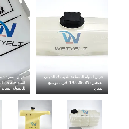
خزان المياه المساعد للديناباك الدولي
خزان استرداد ت
الصغير 4700386893 خزان توسيع
المبرد
للحمولة المتحرك